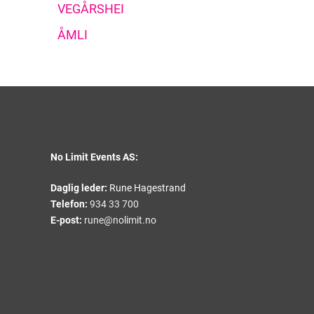
VEGÅRSHEI
ÅMLI
No Limit Events AS:
Daglig leder:
Rune Hagestrand
Telefon:
934 33 700
E-post:
rune@nolimit.no