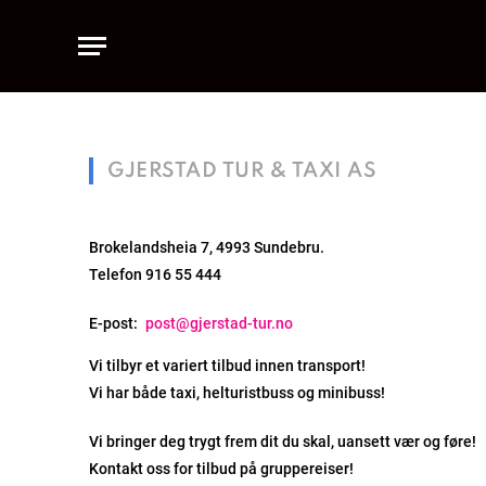
GJERSTAD TUR & TAXI AS
Brokelandsheia 7, 4993 Sundebru.
Telefon 916 55 444
E-post:
post@gjerstad-tur.no
Vi tilbyr et variert tilbud innen transport!
Vi har både taxi, helturistbuss og minibuss!
Vi bringer deg trygt frem dit du skal, uansett vær og føre!
Kontakt oss for tilbud på gruppereiser!