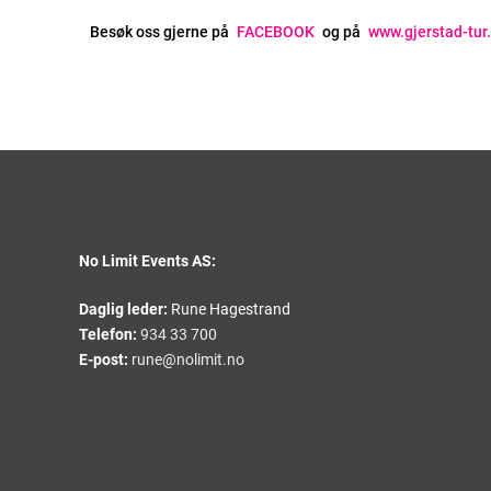
Besøk oss gjerne på
FACEBOOK
og på
www.gjerstad-tur
No Limit Events AS:
Daglig leder:
Rune Hagestrand
Telefon:
934 33 700
E-post:
rune@nolimit.no