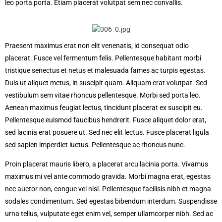
leo porta porta. Etiam placerat volutpat sem nec convallis.
Praesent maximus erat non elit venenatis, id consequat odio
placerat. Fusce vel fermentum felis. Pellentesque habitant morbi
tristique senectus et netus et malesuada fames ac turpis egestas.
Duis ut aliquet metus, in suscipit quam. Aliquam erat volutpat. Sed
vestibulum sem vitae rhoncus pellentesque. Morbi sed porta leo.
Aenean maximus feugiat lectus, tincidunt placerat ex suscipit eu.
Pellentesque euismod faucibus hendrerit. Fusce aliquet dolor erat,
sed lacinia erat posuere ut. Sed nec elit lectus. Fusce placerat ligula
sed sapien imperdiet luctus. Pellentesque ac rhoncus nunc.
Proin placerat mauris libero, a placerat arcu lacinia porta. Vivamus
maximus mi vel ante commodo gravida. Morbi magna erat, egestas
nec auctor non, congue vel nisl. Pellentesque facilisis nibh et magna
sodales condimentum. Sed egestas bibendum interdum. Suspendisse
urna tellus, vulputate eget enim vel, semper ullamcorper nibh. Sed ac